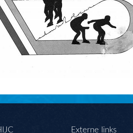
HIJC
Externe links