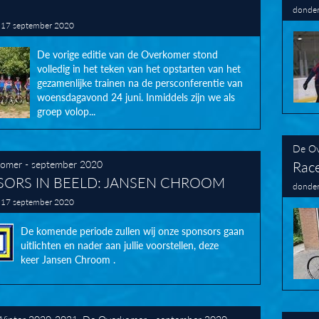
donder
 17 september 2020
De vorige editie van de Overkomer stond
volledig in het teken van het opstarten van het
gezamenlijke trainen na de persconferentie van
woensdagavond 24 juni. Inmiddels zijn we als
groep volop...
De Ov
omer - september 2020
Rac
ORS IN BEELD: JANSEN CHROOM
donder
 17 september 2020
De komende periode zullen wij onze sponsors gaan
uitlichten en nader aan jullie voorstellen, deze
keer Jansen Chroom .
Winter 2020-2021
,
De Overkomer - september 2020