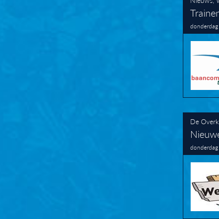
Trainen
donderdag
De Overk
Nieuwe
donderdag