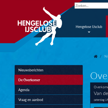
Hengelose IJsclub
Ni
Nieuwsberichten
Ove
De Overkomer
Overkom
Agenda
Van de
Vraag en aanbod
zaterdag 1