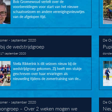
Bob Groenewoud vertelt over de
voorbereidingen voor start van het nieuwe
schaatsseizoen en andere verenigingsnieuwtjes
van de afgelopen tijd.
omer - september 2020
De Ov
bij de wedstrijdgroep
Pupi
 17 september 2020
donder
Stella Rikkerink is dit seizoen nieuw bij de
wedstrijdgroep gekomen. Zij heeft een stukje
geschreven over haar ervaringen als
nieuweling tijdens de zomertraining van de...
omer - september 2020
De Ov
hongroep – Over 2 weken mogen we
Nie