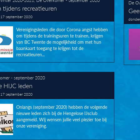
De Ov
 tijdens recreatieuren
Geen
 17 september 2020
donder
Verenigingsleden die door Corona angst hebben
om tijdens de trainingsuren te trainen, krijgen
van BC Twente de mogelijkheid om met hun
baankaart toegang te krijgen tot de
recreatieuren...
omer - september 2020
 HIJC leden
 17 september 2020
Onlangs (september 2020) hebben de volgende
nieuwe leden zich bij de Hengelose IJsclub
aangemeld. Wij wensen jullie veel plezier toe bij
onze vereniging.