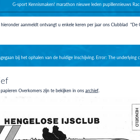
G-sport
Kennismaken!
marathon
nieuwe leden
pupillennieuws
Rac
h hieronder aanmeldt ontvangt u enkele keren per jaar ons Clubblad "De
isgegaan bij het ophalen van de huidige inschijving. Error: The underlyi
ief
 papieren Overkomers zijn te bekijken in ons
archief
.