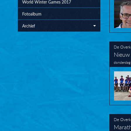
World Winter Games 2017
Fotoalbum
Archief
De Overk
Nieuw 
donderdag
De Overk
Marat