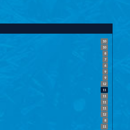
10
10
8
7
6
9
9
12
11
11
11
11
12
8
11