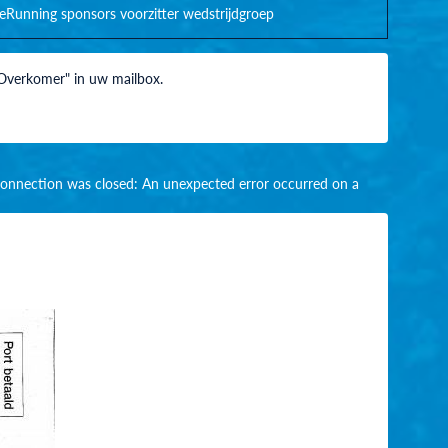
eRunning
sponsors
voorzitter
wedstrijdgroep
 Overkomer" in uw mailbox.
ng connection was closed: An unexpected error occurred on a