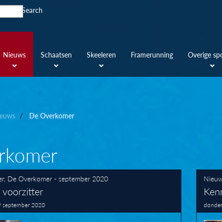
Search
Nieuws
Schaatsen
Skeeleren
Framerunning
Overige sp
euws
De Overkomer
rkomer
er
,
De Overkomer - september 2020
Nieu
 voorzitter
Ken
9 september 2020
donder