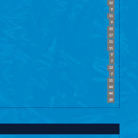
12
9
11
9
10
17
11
11
9
7
12
7
51
44
44
29