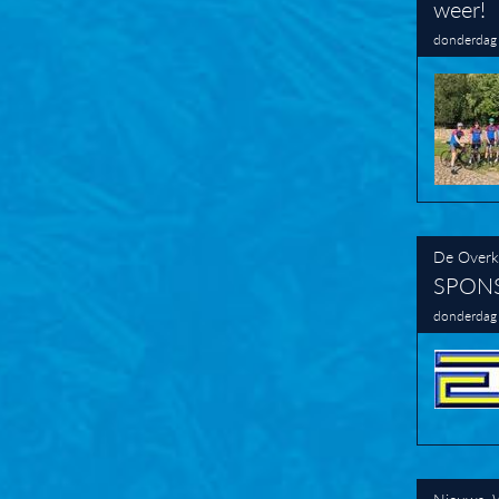
weer!
donderdag
De Overk
SPONS
donderdag
Nieuws
,