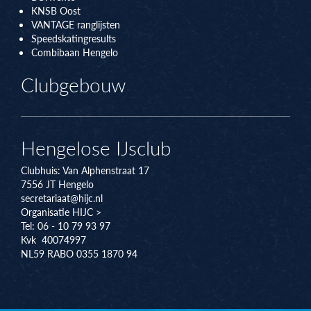
KNSB Oos
t
VANTAGE ranglijsten
Speedskatingresults
Combibaan Hengelo
Clubgebouw
Hengelose IJsclub
Clubhuis:
Van Alphenstraat 17
7556 JT
Hengelo
secretariaat@hijc.nl
Organisatie HIJC >
Tel: 06 - 10 79 93 97
Kvk 40074997
NL59 RABO 0355 1870 94