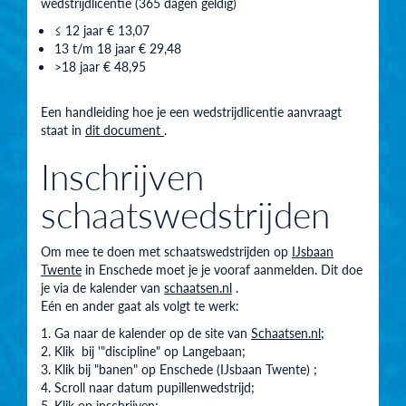
wedstrijdlicentie (365 dagen geldig)
≤ 12 jaar € 13,07
13 t/m 18 jaar € 29,48
>18 jaar € 48,95
Een handleiding hoe je een wedstrijdlicentie aanvraagt
staat in
dit document
.
Inschrijven
schaatswedstrijden
Om mee te doen met schaatswedstrijden op
IJsbaan
Twente
in Enschede moet je je vooraf aanmelden. Dit doe
je via de kalender van
schaatsen.nl
.
Eén en ander gaat als volgt te werk:
Ga naar de kalender op de site van
Schaatsen.nl
;
Klik bij '"discipline" op Langebaan;
Klik bij "banen" op Enschede (IJsbaan Twente) ;
Scroll naar datum pupillenwedstrijd;
Klik op inschrijven;