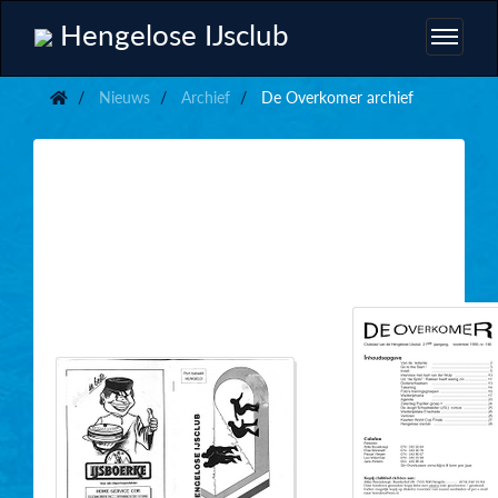
Hengelose IJsclub
Nieuws
Archief
De Overkomer archief