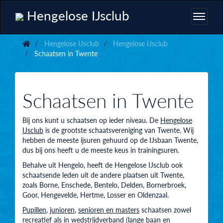
Hengelose IJsclub
Hengelose IJsclub
Hengelose IJsclub
Schaatsen in Twente
Schaatsen in Twente
Bij ons kunt u schaatsen op ieder niveau. De
Hengelose
IJsclub
is de grootste schaatsvereniging van Twente. Wij
hebben de meeste ijsuren gehuurd op de IJsbaan Twente,
dus bij ons heeft u de meeste keus in trainingsuren.
Behalve uit Hengelo, heeft de Hengelose IJsclub ook
schaatsende leden uit de andere plaatsen uit Twente,
zoals Borne, Enschede, Bentelo, Delden, Bornerbroek,
Goor, Hengevelde, Hertme, Losser en Oldenzaal.
Pupillen
,
junioren
,
senioren en masters
schaatsen zowel
recreatief als in wedstrijdverband (
lange baan
en