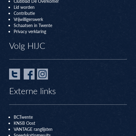
Clubblad De Overkomer
Lid worden
Contributie
Vrijwilligerswerk
Schaatsen in Twente
Privacy verklaring
Volg HIJC
Externe links
BCTwente
KNSB Oos
t
VANTAGE ranglijsten
Speedskatingresults