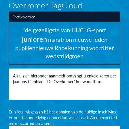
Overkomer TagCloud
Trefwoorden
“de gezelligste van HIJC”
G-sport
junioren
marathon
nieuwe leden
pupillennieuws
RaceRunning
voorzitter
wedstrijdgroep
Als u zich hieronder aanmeldt ontvangt u enkele keren per
jaar ons Clubblad "De Overkomer" in uw mailbox.
Er is iets misgegaan bij het ophalen van de huidige inschijving.
Error: The underlying connection was closed: An unexpected
error occurred on a send.