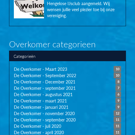
Hengelose IJsclub aangemeld. Wij
wensen jullie veel plezier toe bij onze
vereniging.
Overkomer categorieen
Categorieën
De Overkomer - Maart 2023
10
De Overkomer - September 2022
10
De Overkomer - December 2021
8
De Overkomer - september 2021
7
De Overkomer - augustus 2021
6
De Overkomer - maart 2021
9
De Overkomer - januari 2021
9
De Overkomer - november 2020
12
De Overkomer - september 2020
11
De Overkomer - juli 2020
11
De Overkomer - april 2020
11