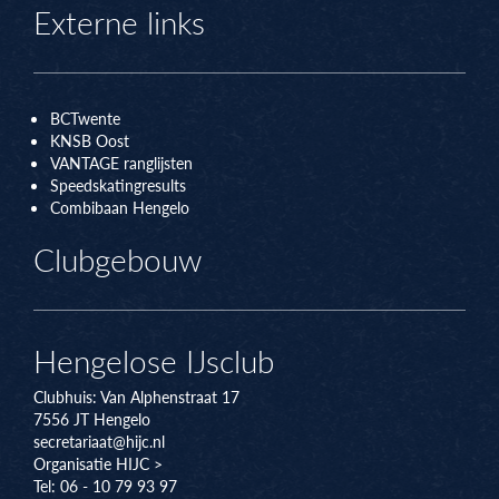
Externe links
BCTwente
KNSB Oos
t
VANTAGE ranglijsten
Speedskatingresults
Combibaan Hengelo
Clubgebouw
Hengelose IJsclub
Clubhuis:
Van Alphenstraat 17
7556 JT
Hengelo
secretariaat@hijc.nl
Organisatie HIJC >
Tel: 06 - 10 79 93 97