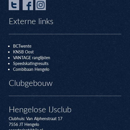
Externe links
BCTwente
KNSB Oos
t
VANTAGE ranglijsten
Speedskatingresults
Combibaan Hengelo
Clubgebouw
Hengelose IJsclub
Clubhuis:
Van Alphenstraat 17
7556 JT
Hengelo