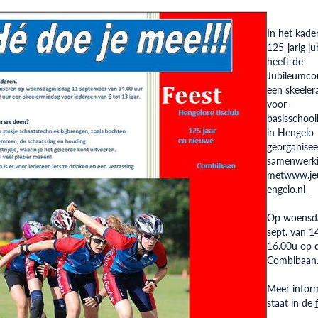
In het kade
125-jarig j
heeft de
Jubileumco
een skeelera
voor
basisschool
in Hengelo
georganisee
samenwerk
met
www.je
engelo.nl
Op woensd
sept. van 1
16.00u op 
Combibaan
Meer infor
staat in de