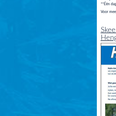
**Één dag
Voor meer
Skeel
Heng