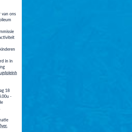
r van ons
ubileum
mmissie
ctiviteit
kinderen
rd in in
ing
ugdpleinh
ag 18
4.00u -
de
.
matie
flyer.