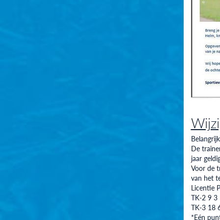
Wijz
Belangrijk
De traine
jaar geld
Voor de t
van het t
Licentie 
TK-2 9 3 
TK-3 18 6
*Eén punt