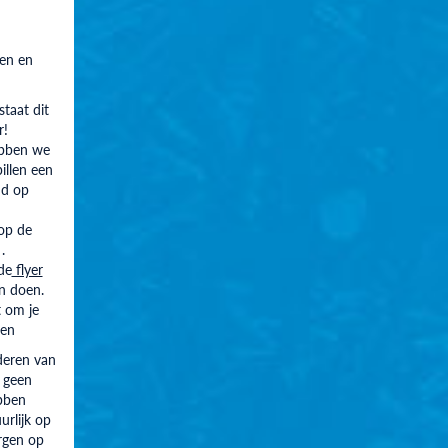
len en
taat dit
r!
bben we
illen een
nd op
op de
.
 de
flyer
n doen.
t om je
den
deren van
 geen
bben
rlijk op
rgen op