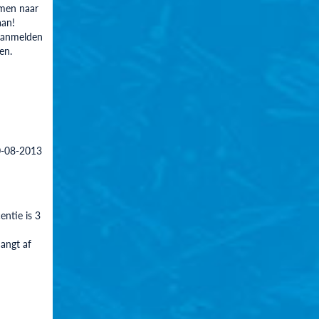
omen naar
an!
aanmelden
en.
-08-2013
entie is 3
hangt af