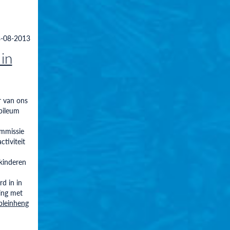
-08-2013
in
r van ons
ubileum
mmissie
ctiviteit
kinderen
rd in in
ng met
leinheng