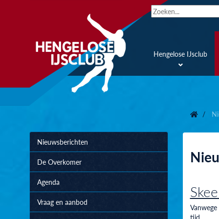
Hengelose IJsclub
Ni
Nieuwsberichten
Nie
De Overkomer
Agenda
Skee
Vraag en aanbod
Vanwege d
tijd.