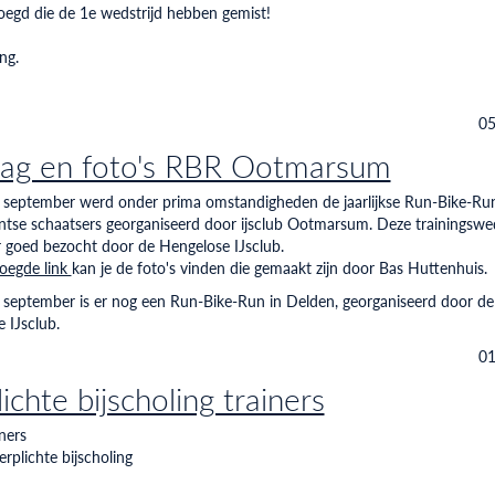
oegd die de 1e wedstrijd hebben gemist!
ng.
05
lag en foto's RBR Ootmarsum
 september werd onder prima omstandigheden de jaarlijkse Run-Bike-Ru
tse schaatsers georganiseerd door ijsclub Ootmarsum. Deze trainingswed
 goed bezocht door de Hengelose IJsclub.
voegde link
kan je de foto's vinden die gemaakt zijn door Bas Huttenhuis.
september is er nog een Run-Bike-Run in Delden, georganiseerd door de
 IJsclub.
01
ichte bijscholing trainers
ners
erplichte bijscholing