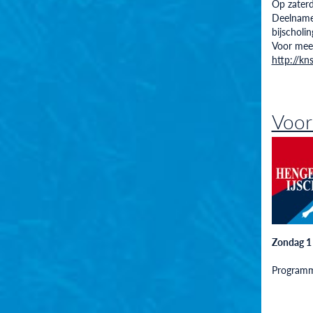
Op zaterd
Deelname 
bijscholi
Voor meer
http://kn
Voor
Zondag 1
Programma