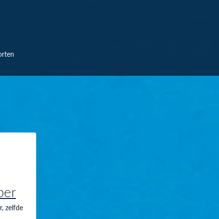
orten
ber
, zelfde