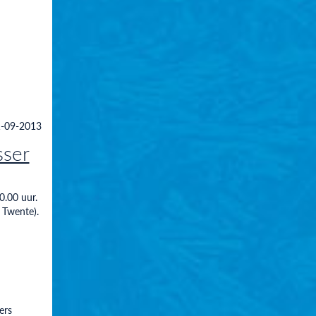
-09-2013
sser
0.00 uur.
Twente).
ers