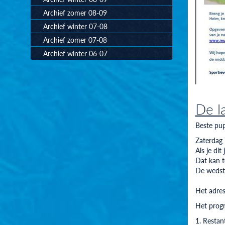
Archief zomer 08-09
Archief winter 07-08
Archief zomer 07-08
Archief winter 06-07
De la
Beste pup
Zaterdag 
Als je dit
Dat kan t
De wedst
Het adres 
Het progr
Restan