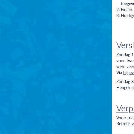
toegev
Finale.
Huldigi
Vers
Zondag 1
voor Twen
werd zeer
Via
bijge
Zondag 8 
Hengelose
Verpl
Voor: trai
Betreft: v