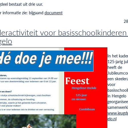
deel bestaat uit drie uur.
 informatie zie: bijgaand
document
28
eractiviteit voor basisschoolkinderen 
elo
In het kade
125-jarig j
heeft de
Jubileumco
een skeelera
voor
basisschool
in Hengelo
georganisee
samenwerki
www.jeugdp
elo.nl