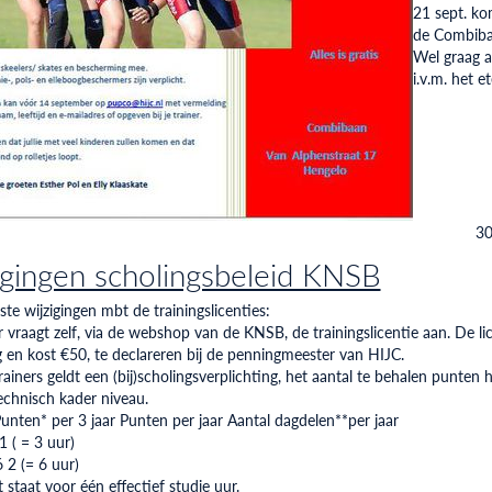
21 sept. k
de Combiba
Wel graag 
i.v.m. het et
30
igingen scholingsbeleid KNSB
ste wijzigingen mbt de trainingslicenties:
r vraagt zelf, via de webshop van de KNSB, de trainingslicentie aan. De lic
ig en kost €50, te declareren bij de penningmeester van HIJC.
rainers geldt een (bij)scholingsverplichting, het aantal te behalen punten 
echnisch kader niveau.
Punten* per 3 jaar Punten per jaar Aantal dagdelen**per jaar
1 ( = 3 uur)
 2 (= 6 uur)
 staat voor één effectief studie uur.