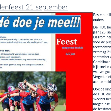
llenfeest 21 september
Beste pupil
ouders,
De HIJC bes
jaar 125 jaa
Daarom he
voor de pup
feestochte
zaterdag 21
september 
Combibaan 
Kijk snel in
wat we gaa
Vergeet nie
aan te mel
Ook de kin
de HIJC die
skeelers he
mogen natuu
de feestmo