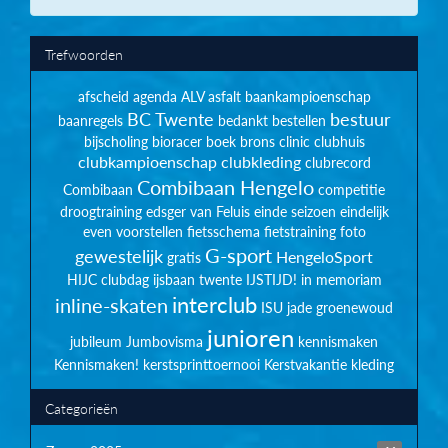
Trefwoorden
afscheid
agenda
ALV
asfalt
baankampioenschap
BC Twente
bestuur
baanregels
bedankt
bestellen
bijscholing
bioracer
boek
brons
clinic
clubhuis
clubkampioenschap
clubkleding
clubrecord
Combibaan Hengelo
Combibaan
competitie
droogtraining
edsger van Feluis
einde seizoen
eindelijk
even voorstellen
fietsschema
fietstraining
foto
G-sport
gewestelijk
HengeloSport
gratis
HIJC clubdag
ijsbaan twente
IJSTIJD!
in memoriam
interclub
inline-skaten
ISU
jade groenewoud
junioren
jubileum
Jumbovisma
kennismaken
Kennismaken!
kerstsprinttoernooi
Kerstvakantie
kleding
Categorieën