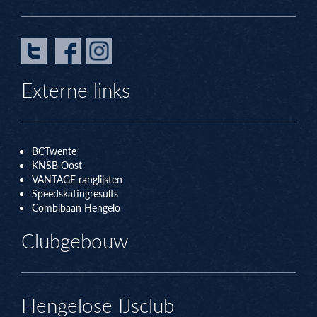
Externe links
BCTwente
KNSB Oos
t
VANTAGE ranglijsten
Speedskatingresults
Combibaan Hengelo
Clubgebouw
Hengelose IJsclub