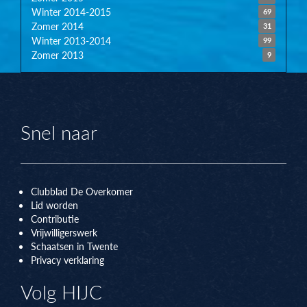
Winter 2014-2015
69
Zomer 2014
31
Winter 2013-2014
99
Zomer 2013
9
Snel naar
Clubblad De Overkomer
Lid worden
Contributie
Vrijwilligerswerk
Schaatsen in Twente
Privacy verklaring
Volg HIJC