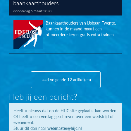
baankaarthouders
donderdag 5 maart 2020
Baankaarthouders van IJsbaan Twente,
kunnen in de maand maart een
of meerdere keren gratis extra trainen.
Laad volgende 12 artikel(en)
Heb jij een bericht?
Heeft u nieuws dat op de HIJC site geplaatst kan worden.
Of heeft u een verslag geschreven over een wedstrijd of
evenement.
Stuur dit dan naar
webmaster@hijc.nl