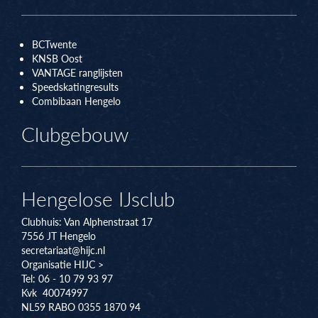
BCTwente
KNSB Oos
t
VANTAGE ranglijsten
Speedskatingresults
Combibaan Hengelo
Clubgebouw
Hengelose IJsclub
Clubhuis:
Van Alphenstraat 17
7556 JT
Hengelo
secretariaat@hijc.nl
Organisatie HIJC >
Tel: 06 - 10 79 93 97
Kvk 40074997
NL59 RABO 0355 1870 94