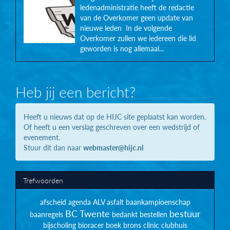
ledenadministratie heeft de redactie
van de Overkomer geen update van
nieuwe leden In de volgende
Overkomer zullen we iedereen die lid
geworden is nog allemaal...
Heb jij een bericht?
Heeft u nieuws dat op de HIJC site geplaatst kan worden.
Of heeft u een verslag geschreven over een wedstrijd of
evenement.
Stuur dit dan naar
webmaster@hijc.nl
Trefwoorden
afscheid
agenda
ALV
asfalt
baankampioenschap
BC Twente
bestuur
baanregels
bedankt
bestellen
bijscholing
bioracer
boek
brons
clinic
clubhuis