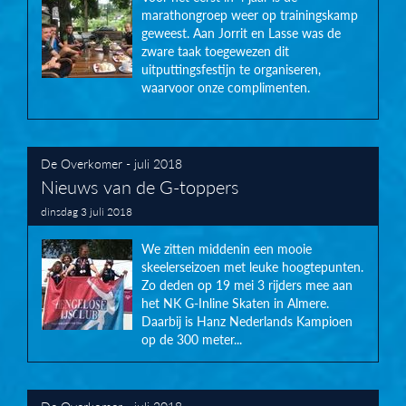
marathongroep weer op trainingskamp
geweest. Aan Jorrit en Lasse was de
zware taak toegewezen dit
uitputtingsfestijn te organiseren,
waarvoor onze complimenten.
De Overkomer - juli 2018
Nieuws van de G-toppers
dinsdag 3 juli 2018
We zitten middenin een mooie
skeelerseizoen met leuke hoogtepunten.
Zo deden op 19 mei 3 rijders mee aan
het NK G-Inline Skaten in Almere.
Daarbij is Hanz Nederlands Kampioen
op de 300 meter...
De Overkomer - juli 2018