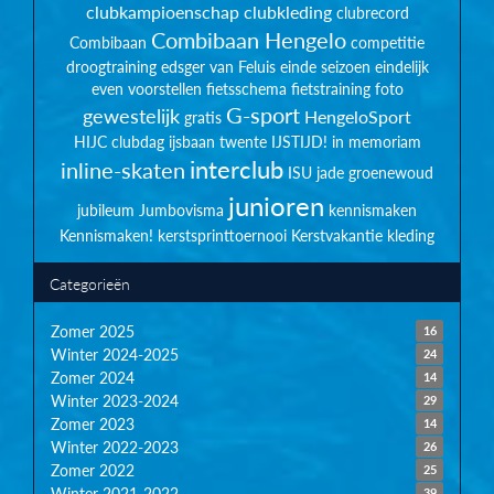
clubkampioenschap
clubkleding
clubrecord
Combibaan Hengelo
Combibaan
competitie
droogtraining
edsger van Feluis
einde seizoen
eindelijk
even voorstellen
fietsschema
fietstraining
foto
G-sport
gewestelijk
HengeloSport
gratis
HIJC clubdag
ijsbaan twente
IJSTIJD!
in memoriam
interclub
inline-skaten
ISU
jade groenewoud
junioren
jubileum
Jumbovisma
kennismaken
Kennismaken!
kerstsprinttoernooi
Kerstvakantie
kleding
Categorieën
Zomer 2025
16
Winter 2024-2025
24
Zomer 2024
14
Winter 2023-2024
29
Zomer 2023
14
Winter 2022-2023
26
Zomer 2022
25
Winter 2021-2022
39