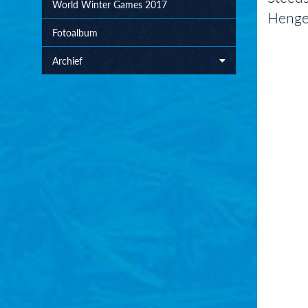
World Winter Games 2017
Hengel
Fotoalbum
Archief