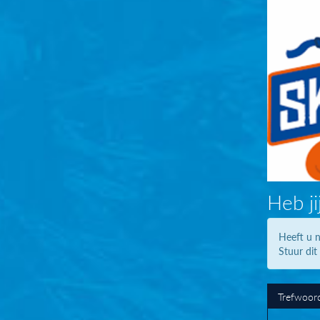
Heb ji
Heeft u n
Stuur dit
Trefwoor