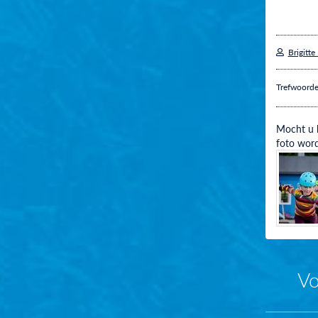
Brigitte
Trefwoord
Mocht u h
foto word
Vo