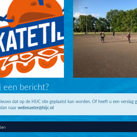
j een bericht?
ieuws dat op de HIJC site geplaatst kan worden. Of heeft u een verslag 
 dan naar
webmaster@hijc.nl
den