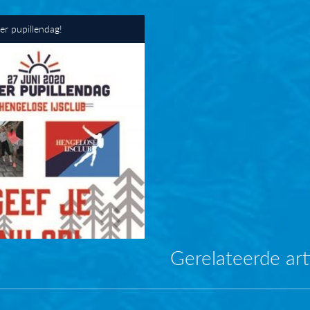
r pupillendag!
Gerelateerde art