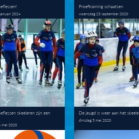
oeflessen!
Proeftraining schaatsen
januari 2024
woensdag 23 september 2020
oeflessen skeeleren zijn een
De jeugd is weer aan het skeel
dinsdag 5 mei 2020
6 mei 2020