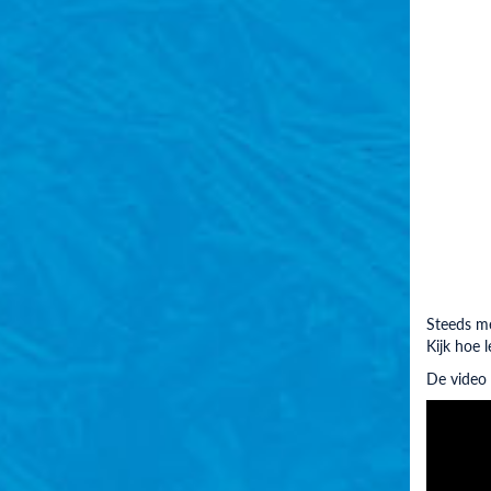
Steeds me
Kijk hoe 
De video