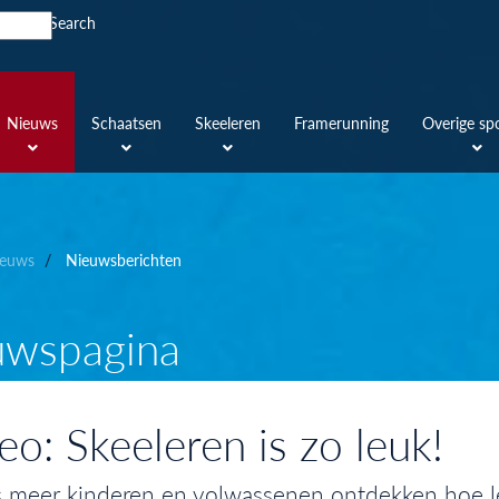
Search
Nieuws
Schaatsen
Skeeleren
Framerunning
Overige sp
euws
Nieuwsberichten
uwspagina
eo: Skeeleren is zo leuk!
 meer kinderen en volwassenen ontdekken hoe leu