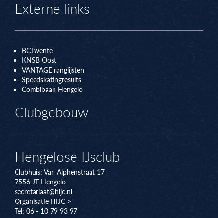
Externe links
BCTwente
KNSB Oos
t
VANTAGE ranglijsten
Speedskatingresults
Combibaan Hengelo
Clubgebouw
Hengelose IJsclub
Clubhuis:
Van Alphenstraat 17
7556 JT
Hengelo
secretariaat@hijc.nl
Organisatie HIJC >
Tel: 06 - 10 79 93 97