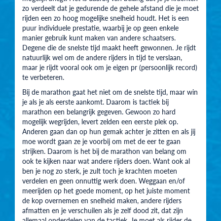
zo verdeelt dat je gedurende de gehele afstand die je moet
rijden een zo hoog mogelijke snelheid houdt. Het is een
puur individuele prestatie, waarbij je op geen enkele
manier gebruik kunt maken van andere schaatsers.
Degene die de snelste tijd maakt heeft gewonnen. Je rijdt
natuurlijk wel om de andere rijders in tijd te verslaan,
maar je rijdt vooral ook om je eigen pr (persoonlijk record)
te verbeteren.
Bij de marathon gaat het niet om de snelste tijd, maar win
je als je als eerste aankomt. Daarom is tactiek bij
marathon een belangrijk gegeven. Gewoon zo hard
mogelijk wegrijden, levert zelden een eerste plek op.
Anderen gaan dan op hun gemak achter je zitten en als jij
moe wordt gaan ze je voorbij om met de eer te gaan
strijken. Daarom is het bij de marathon van belang om
ook te kijken naar wat andere rijders doen. Want ook al
ben je nog zo sterk, je zult toch je krachten moeten
verdelen en geen onnuttig werk doen. Weggaan en/of
meerijden op het goede moment, op het juiste moment
de kop overnemen en snelheid maken, andere rijders
afmatten en je verschuilen als je zelf dood zit, dat zijn
allemaal onderdelen van de tactiek. Je moet als rijder de