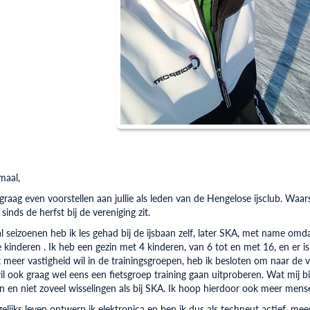
emaal,
 graag even voorstellen aan jullie als leden van de Hengelose ijsclub. Waars
sinds de herfst bij de vereniging zit.
l seizoenen heb ik les gehad bij de ijsbaan zelf, later SKA, met name omd
kinderen . Ik heb een gezin met 4 kinderen, van 6 tot en met 16, en er is d
 meer vastigheid wil in de trainingsgroepen, heb ik besloten om naar de 
il ook graag wel eens een fietsgroep training gaan uitproberen. Wat mij bi
n en niet zoveel wisselingen als bij SKA. Ik hoop hierdoor ook meer mens
gelijks leven ontwerp ik elektronica en ben ik dus als techneut actief, me