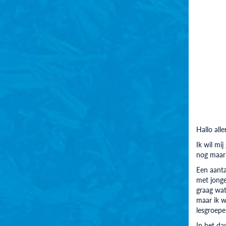
Hallo all
Ik wil mij
nog maar 
Een aanta
met jonge 
graag wat
maar ik w
lesgroepe
In het da