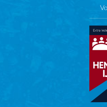
Vo
Extra led