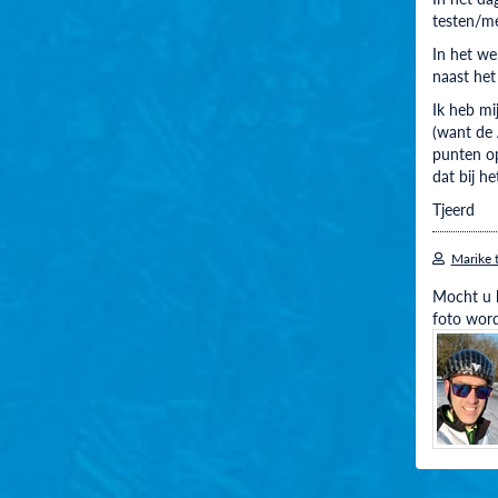
testen/m
In het we
naast het
Ik heb mi
(want de 
punten op
dat bij h
Tjeerd
Marike 
Mocht u h
foto word