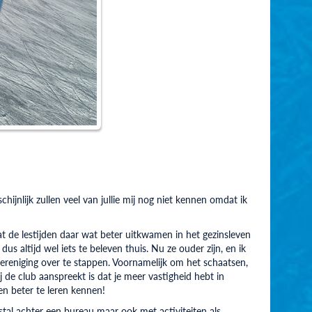
chijnlijk zullen veel van jullie mij nog niet kennen omdat ik
at de lestijden daar wat beter uitkwamen in het gezinsleven
us altijd wel iets te beleven thuis. Nu ze ouder zijn, en ik
vereniging over te stappen. Voornamelijk om het schaatsen,
j de club aanspreekt is dat je meer vastigheid hebt in
en beter te leren kennen!
estal achter een bureau maar ook met activiteiten als