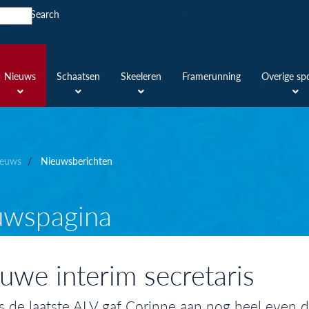
Search
Nieuws
Schaatsen
Skeeleren
Framerunning
Overige sp
euws
Nieuwsberichten
uwspagina
uwe interim secretaris
s de laatste ALV gaf Corinne aan nog heel even do