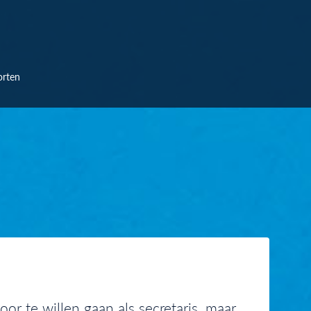
orten
or te willen gaan als secretaris, maar