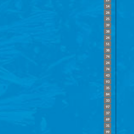
14
26
25
39
38
24
51
38
74
24
74
43
93
35
84
33
97
37
69
31
99