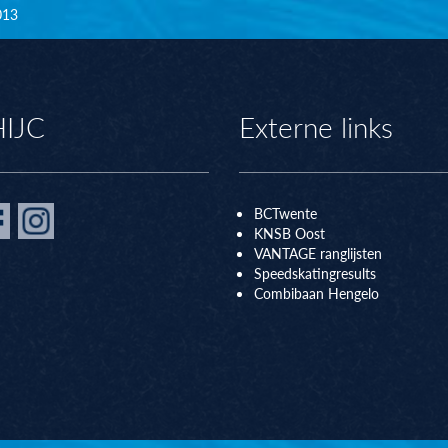
013
HIJC
Externe links
BCTwente
KNSB Oos
t
VANTAGE ranglijsten
Speedskatingresults
Combibaan Hengelo