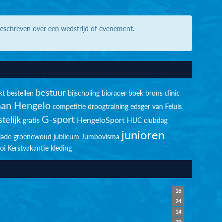
geschreven over een wedstrijd of evenement.
bestuur
kt
bestellen
bijscholing
bioracer
boek
brons
clinic
an Hengelo
competitie
droogtraining
edsger van Feluis
G-sport
telijk
HengeloSport
gratis
HIJC clubdag
junioren
jade groenewoud
jubileum
Jumbovisma
oi
Kerstvakantie
kleding
16
24
14
29