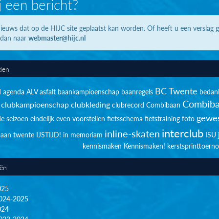
j een bericht?
ieuws dat op de HIJC site geplaatst kan worden. Of heeft u een verslag 
 dan naar
webmaster@hijc.nl
den
BC Twente
d
agenda
ALV
asfalt
baankampioenschap
baanregels
bedan
Combiba
clubkampioenschap
clubkleding
clubrecord
Combibaan
gewes
de seizoen
eindelijk
even voorstellen
fietsschema
fietstraining
foto
interclub
inline-skaten
sbaan twente
IJSTIJD!
in memoriam
ISU
kennismaken
Kennismaken!
kerstsprinttoerno
eën
025
024-2025
024