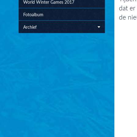
World Winter Games 2017
dat er
Fotoalbum
de nie
Archief