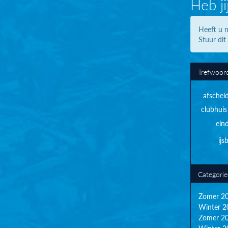
Heb ji
Heeft u n
Stuur dit
Trefwoor
afschei
clubhuis
ein
ij
Categori
Zomer 2
Winter 2
Zomer 2