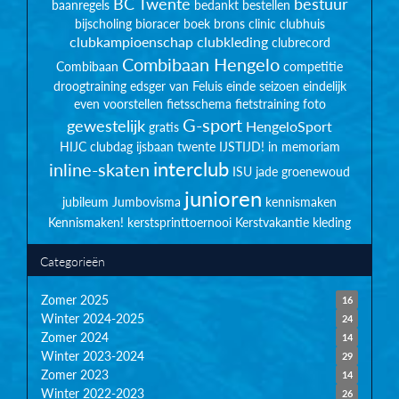
BC Twente
bestuur
baanregels
bedankt
bestellen
bijscholing
bioracer
boek
brons
clinic
clubhuis
clubkampioenschap
clubkleding
clubrecord
Combibaan Hengelo
Combibaan
competitie
droogtraining
edsger van Feluis
einde seizoen
eindelijk
even voorstellen
fietsschema
fietstraining
foto
G-sport
gewestelijk
HengeloSport
gratis
HIJC clubdag
ijsbaan twente
IJSTIJD!
in memoriam
interclub
inline-skaten
ISU
jade groenewoud
junioren
jubileum
Jumbovisma
kennismaken
Kennismaken!
kerstsprinttoernooi
Kerstvakantie
kleding
Categorieën
Zomer 2025
16
Winter 2024-2025
24
Zomer 2024
14
Winter 2023-2024
29
Zomer 2023
14
Winter 2022-2023
26