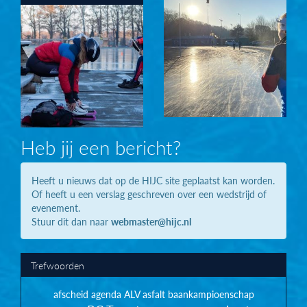
Heb jij een bericht?
Heeft u nieuws dat op de HIJC site geplaatst kan worden.
Of heeft u een verslag geschreven over een wedstrijd of
evenement.
Stuur dit dan naar
webmaster@hijc.nl
Trefwoorden
afscheid
agenda
ALV
asfalt
baankampioenschap