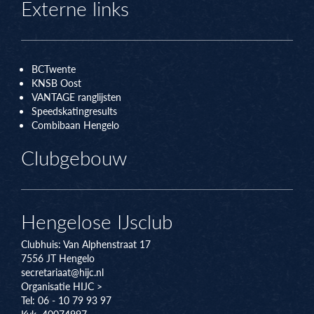
Externe links
BCTwente
KNSB Oos
t
VANTAGE ranglijsten
Speedskatingresults
Combibaan Hengelo
Clubgebouw
Hengelose IJsclub
Clubhuis:
Van Alphenstraat 17
7556 JT
Hengelo
secretariaat@hijc.nl
Organisatie HIJC >
Tel: 06 - 10 79 93 97