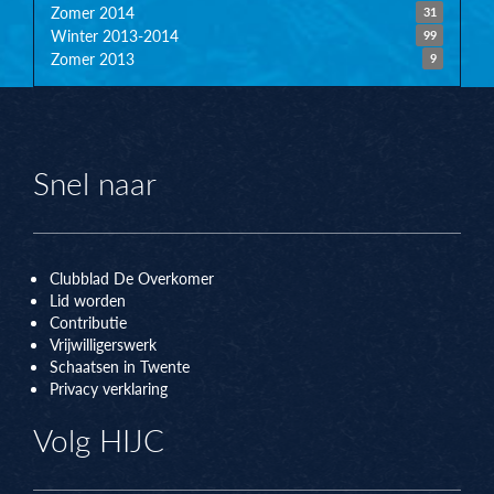
Zomer 2014
31
Winter 2013-2014
99
Zomer 2013
9
Snel naar
Clubblad De Overkomer
Lid worden
Contributie
Vrijwilligerswerk
Schaatsen in Twente
Privacy verklaring
Volg HIJC