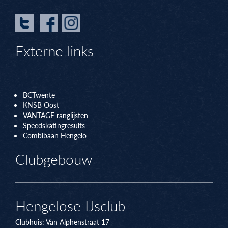
Externe links
BCTwente
KNSB Oos
t
VANTAGE ranglijsten
Speedskatingresults
Combibaan Hengelo
Clubgebouw
Hengelose IJsclub
Clubhuis:
Van Alphenstraat 17