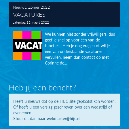
Nieuws
,
Zomer 2022
VACATURES
zaterdag 12 maart 2022
We kunnen niet zonder vrijwilligers, dus
geef je snel op voor één van de
functies. Heb je nog vragen of wil je
een van onderstaande vacatures
vervullen, neem dan contact op met
Corinne de...
Heb jij een bericht?
Heeft u nieuws dat op de HIJC site geplaatst kan worden.
Of heeft u een verslag geschreven over een wedstrijd of
evenement.
Stuur dit dan naar
webmaster@hijc.nl