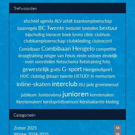
Trefwoorden
afscheid
agenda
ALV
asfalt
baankampioenschap
BC Twente
bestuur
baanregels
bedankt
bestellen
bijscholing
bioracer
boek
brons
clinic
clubhuis
clubkampioenschap
clubkleding
clubrecord
Combibaan Hengelo
Combibaan
competitie
droogtraining
edsger van Feluis
einde seizoen
eindelijk
even voorstellen
fietsschema
fietstraining
foto
G-sport
gewestelijk
HengeloSport
gratis
HIJC clubdag
ijsbaan twente
IJSTIJD!
in memoriam
interclub
inline-skaten
ISU
jade groenewoud
junioren
jubileum
Jumbovisma
kennismaken
Kennismaken!
kerstsprinttoernooi
Kerstvakantie
kleding
Categorieën
Zomer 2025
16
Winter 2024-2025
24