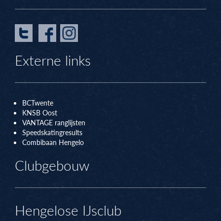
Externe links
BCTwente
KNSB Oos
t
VANTAGE ranglijsten
Speedskatingresults
Combibaan Hengelo
Clubgebouw
Hengelose IJsclub