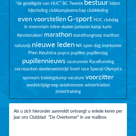
bestuur
“de gezelligste van HIJC”
BC Twente
bidon
bijscholing
clubkampioenschap
clubkleding
G-sport
even voorstellen
HIJC clubdag
in memoriam
inline-skaten
junioren
kamp
karin
marathon
Kennismaken!
marathongroep
marthon
nieuwe leden
natuurijs
NK
open dag
overkomer
Pien Keulstra
pupco
pupillen
pupillendag
pupillennieuws
racerunnen
RaceRunning
recreanten
skeelerwedstrijd
Snert race
Special Olympics
voorzitter
sponsors
trainingskamp
vacature
wedstrijdgroep
wielrennen
wintertriatlon
zomertraining
Als u zich hieronder aanmeldt ontvangt u enkele keren per
jaar ons Clubblad "De Overkomer" in uw mailbox.