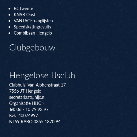
BCTwente
KNSB Oos
t
VANTAGE ranglijsten
Speedskatingresults
Combibaan Hengelo
Clubgebouw
Hengelose IJsclub
Clubhuis:
Van Alphenstraat 17
7556 JT
Hengelo
secretariaat@hijc.nl
Organisatie HIJC >
Tel: 06 - 10 79 93 97
Kvk 40074997
NL59 RABO 0355 1870 94