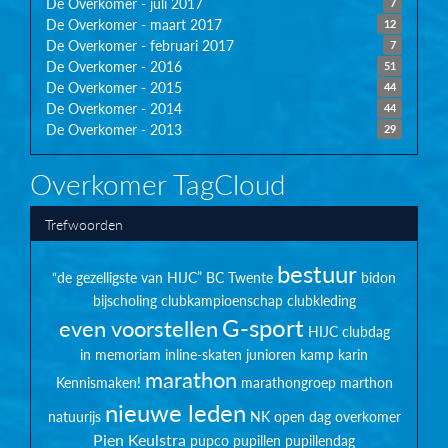
De Overkomer - juli 2017
7
De Overkomer - maart 2017
12
De Overkomer - februari 2017
7
De Overkomer - 2016
51
De Overkomer - 2015
44
De Overkomer - 2014
44
De Overkomer - 2013
29
Overkomer TagCloud
Trefwoorden
bestuur
“de gezelligste van HIJC”
BC Twente
bidon
bijscholing
clubkampioenschap
clubkleding
G-sport
even voorstellen
HIJC clubdag
in memoriam
inline-skaten
junioren
kamp
karin
marathon
Kennismaken!
marathongroep
marthon
nieuwe leden
natuurijs
NK
open dag
overkomer
Pien Keulstra
pupco
pupillen
pupillendag