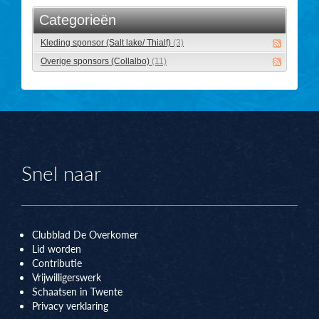
Categorieën
Kleding sponsor (Salt lake/ Thialf)
(3)
Overige sponsors (Collalbo)
(11)
Snel naar
Clubblad De Overkomer
Lid worden
Contributie
Vrijwilligerswerk
Schaatsen in Twente
Privacy verklaring