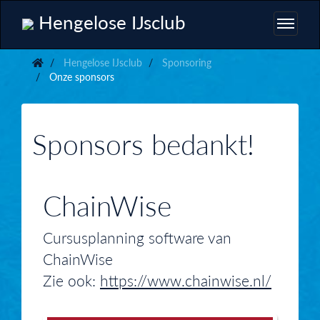
Hengelose IJsclub
Hengelose IJsclub
Sponsoring
Onze sponsors
Sponsors bedankt!
ChainWise
Cursusplanning software van
ChainWise
Zie ook:
https://www.chainwise.nl/