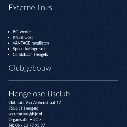
Externe links
BCTwente
KNSB Oos
t
VANTAGE ranglijsten
Speedskatingresults
Combibaan Hengelo
Clubgebouw
Hengelose IJsclub
Clubhuis:
Van Alphenstraat 17
7556 JT
Hengelo
secretariaat@hijc.nl
Organisatie HIJC >
Tel: 06 - 10 79 93 97